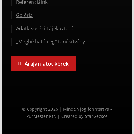
Referenciáink
Galéria
Adatkezelési Tájékoztató
„Megbízható cég” tanúsítvány
Árajánlatot kérek
© Copyright 2026 | Minden jog fenntartva -
PurMester Kft.
| Created by
StarGeckos