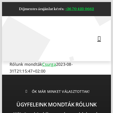
Kihagyás
Díjmentes árajánlat kérés:
+36 70 423 0662
Rólunk mondták
Csurga
2023-08-
31T21:15:47+02:00
ŐK MÁR MINKET VÁLASZTOTTAK!
ÜGYFELEINK MONDTÁK RÓLUNK