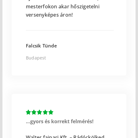
mesterfokon akar hőszigetelni
versenyképes áron!
Falcsik Tünde
Budapest
…gyors és korrekt felmérés!
Walter faipari Kft. – Rádóckölked