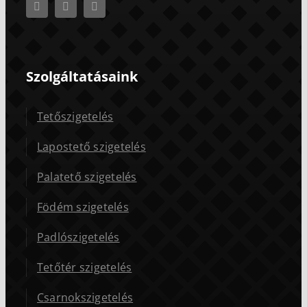
Szolgáltatásaink
Tetőszigetelés
Lapostető szigetelés
Palatető szigetelés
Födém szigetelés
Padlószigetelés
Tetőtér szigetelés
Csarnokszigetelés