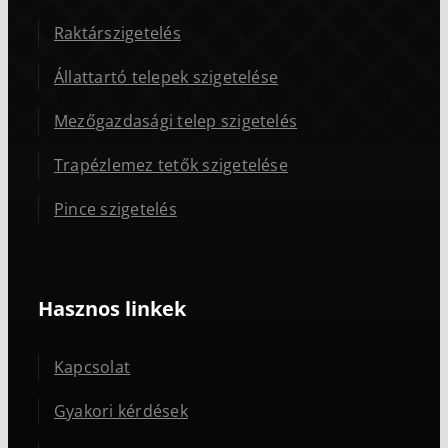
Raktárszigetelés
Állattartó telepek szigetelése
Mezőgazdasági telep szigetelés
Trapézlemez tetők szigetelése
Pince szigetelés
Hasznos linkek
Kapcsolat
Gyakori kérdések