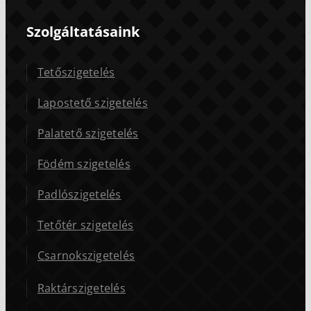
Szolgáltatásaink
Tetőszigetelés
Lapostető szigetelés
Palatető szigetelés
Födém szigetelés
Padlószigetelés
Tetőtér szigetelés
Csarnokszigetelés
Raktárszigetelés