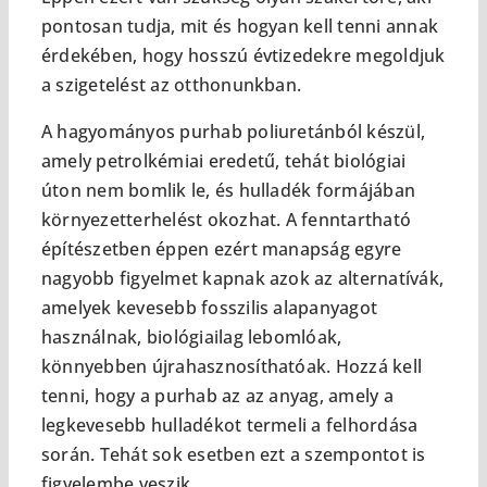
pontosan tudja, mit és hogyan kell tenni annak
érdekében, hogy hosszú évtizedekre megoldjuk
a szigetelést az otthonunkban.
A hagyományos purhab poliuretánból készül,
amely petrolkémiai eredetű, tehát biológiai
úton nem bomlik le, és hulladék formájában
környezetterhelést okozhat. A fenntartható
építészetben éppen ezért manapság egyre
nagyobb figyelmet kapnak azok az alternatívák,
amelyek kevesebb fosszilis alapanyagot
használnak, biológiailag lebomlóak,
könnyebben újrahasznosíthatóak. Hozzá kell
tenni, hogy a purhab az az anyag, amely a
legkevesebb hulladékot termeli a felhordása
során. Tehát sok esetben ezt a szempontot is
figyelembe veszik.