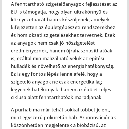
A fenntartható szigetelőanyagok fejlesztését az
EU is támogatja, hogy olyan ultrakönnyű és
környezetbarát habok készüljenek, amelyek
kifejezetten az épületgépészeti rendszerekhez
és homlokzati szigetelésekhez terveznek. Ezek
az anyagok nem csak jó hőszigetelést
eredményeznek, hanem újrahasznosíthatóak
is, ezáltal minimalizálható velük az építési
hulladék és növelhető az energiahatékonyság.
Ez is egy fontos lépés lenne afelé, hogy a
szigetelő anyagok ne csak energetikailag
legyenek hatékonyak, hanem az épület teljes
ciklusa alatt fenntarthatóak maradjanak.
A purhab ma már tehát sokkal többet jelent,
mint egyszerű poliuretán hab. Az innovációnak
köszönhetően megjelentek a biobázisú, az