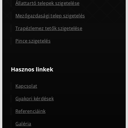
Állattartó telepek szigetelése
Mezőgazdasági telep szigetelés
Trapézlemez tetők szigetelése
Pince szigetelés
Hasznos linkek
Kapcsolat
Gyakori kérdések
Referenciáink
Galéria