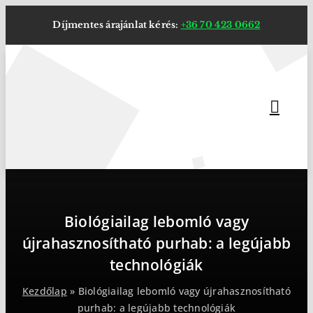
Kihagyás
Díjmentes árajánlat kérés:
+36 70 423 0662
Biológiailag lebomló vagy
újrahasznosítható purhab: a legújabb
technológiák
Kezdőlap
»
Biológiailag lebomló vagy újrahasznosítható
purhab: a legújabb technológiák