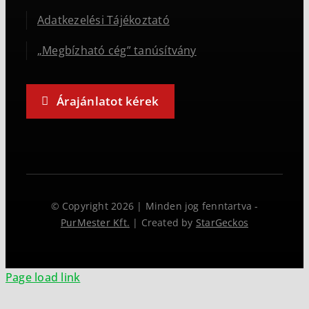
Adatkezelési Tájékoztató
„Megbízható cég” tanúsítvány
Árajánlatot kérek
© Copyright 2026 | Minden jog fenntartva -
PurMester Kft.
| Created by
StarGeckos
Page load link