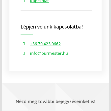
Kapcsolat
Lépjen velünk kapcsolatba!
+36 70 423 0662
info@purmester.hu
Nézd meg további bejegyzéseinket is!