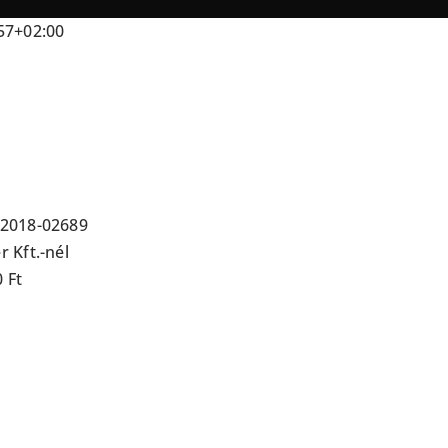
57+02:00
-2018-02689
 Kft.-nél
 Ft