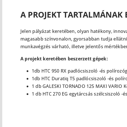
A PROJEKT TARTALMÁNAK
Jelen pályázat keretében, olyan hatékony, inno
magasabb színvonalon, gyorsabban tudja ellátni
munkavégzés várható, illetve jelentős mértékben
A projekt keretében beszerzett gépek:
1db HTC 950 RX padlócsiszoló -és polírozó
1db HTC Duratiq T5 padlócsiszoló -és polír
1 db GALESKI TORNADO 125 MAXI VARIO Kéz
1 db HTC 270 EG egytárcsás szélcsiszoló -é