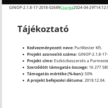
GINOP-2.1.8-17-2018-02689
Csurga
2024-04-29T14:12:
Tájékoztató
Kedvezményezett neve:
PurMester Kft.
Projekt azonosító száma:
GINOP-2.1.8-17
Projekt címe:
Eszközbeszerzés a Purmester
Szerződött támogatás összege:
16 277 580
Támogatás mértéke (%-ban):
50%
A projekt befejezési dátuma:
2018.12.04.