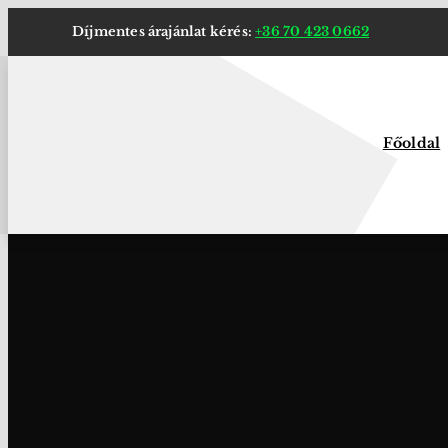
Kihagyás
Díjmentes árajánlat kérés:
+36 70 423 0662
Főoldal