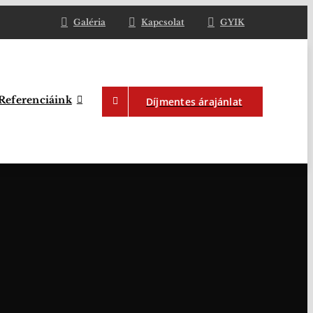
Galéria
Kapcsolat
GYIK
Referenciáink
Díjmentes árajánlat