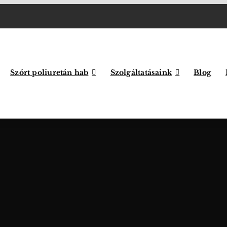
Szórt poliuretán hab
Szolgáltatásaink
Blog