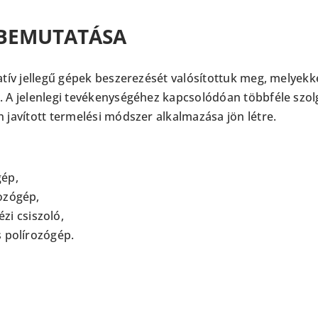
 BEMUTATÁSA
vatív jellegű gépek beszerezését valósítottuk meg, melye
. A jelenlegi tevékenységéhez kapcsolódóan többféle szol
 javított termelési módszer alkalmazása jön létre.
gép,
ozógép,
i csiszoló,
s polírozógép.