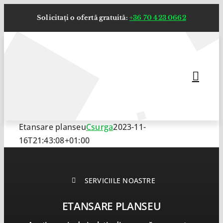
Skip
Solicitați o ofertă gratuită:
+36 70 423 0662
to
content
Etansare planseu
Csurga
2023-11-
16T21:43:08+01:00
SERVICIILE NOASTRE
ETANSARE PLANSEU