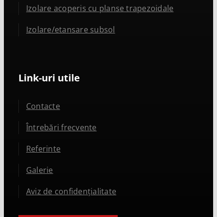
Izolare acoperis cu planse trapezoidale
Izolare/etansare subsol
Link-uri utile
Contacte
Întrebări frecvente
Referinte
Galerie
Aviz de confidențialitate