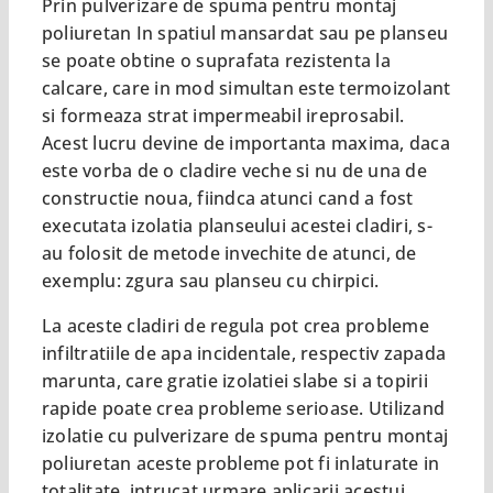
Prin pulverizare de spuma pentru montaj
poliuretan In spatiul mansardat sau pe planseu
se poate obtine o suprafata rezistenta la
calcare, care in mod simultan este termoizolant
si formeaza strat impermeabil ireprosabil.
Acest lucru devine de importanta maxima, daca
este vorba de o cladire veche si nu de una de
constructie noua, fiindca atunci cand a fost
executata izolatia planseului acestei cladiri, s-
au folosit de metode invechite de atunci, de
exemplu: zgura sau planseu cu chirpici.
La aceste cladiri de regula pot crea probleme
infiltratiile de apa incidentale, respectiv zapada
marunta, care gratie izolatiei slabe si a topirii
rapide poate crea probleme serioase. Utilizand
izolatie cu pulverizare de spuma pentru montaj
poliuretan aceste probleme pot fi inlaturate in
totalitate, intrucat urmare aplicarii acestui